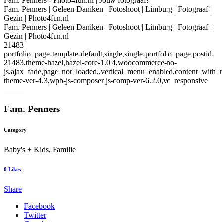
Fam. Penners - Photo4fun.nl | Jouw fotograaf!
Fam. Penners | Geleen Daniken | Fotoshoot | Limburg | Fotograaf |
Gezin | Photo4fun.nl
Fam. Penners | Geleen Daniken | Fotoshoot | Limburg | Fotograaf |
Gezin | Photo4fun.nl
21483
portfolio_page-template-default,single,single-portfolio_page,postid-
21483,theme-hazel,hazel-core-1.0.4,woocommerce-no-
js,ajax_fade,page_not_loaded,,vertical_menu_enabled,content_with_
theme-ver-4.3,wpb-js-composer js-comp-ver-6.2.0,vc_responsive
Fam. Penners
Category
Baby's + Kids, Familie
0
Likes
Share
Facebook
Twitter