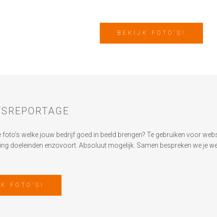
BEKIJK FOTO'S!
FSREPORTAGE
 foto’s welke jouw bedrijf goed in beeld brengen? Te gebruiken voor webs
ting doeleinden enzovoort. Absoluut mogelijk. Samen bespreken we je w
JK FOTO'S!